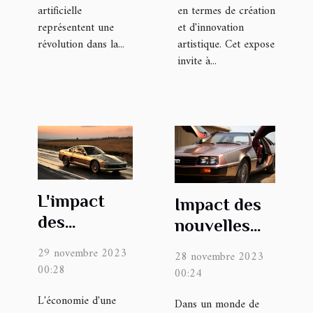
artificielle
en termes de création
représentent une
et d'innovation
révolution dans la...
artistique. Cet expose
invite à...
L'impact
Impact des
des
nouvelles
avantages
technologies
29 novembre 2023
28 novembre 2023
sociaux sur
sur les
00:28
00:24
l'économie
entreprises
L'économie d'une
Dans un monde de
nationale
innovantes