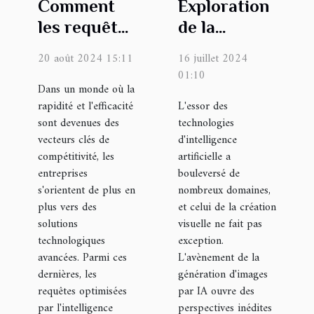
Comment
Exploration
les requêtes
de la
optimisées
génération
20 août 2024 15:11
16 juillet 2024
IA peuvent
d'images
01:10
transformer
Dans un monde où la
par IA :
rapidité et l'efficacité
L'essor des
les
potentiel et
sont devenues des
technologies
opérations
processus
vecteurs clés de
d'intelligence
d'entreprise
créatif
compétitivité, les
artificielle a
entreprises
bouleversé de
s'orientent de plus en
nombreux domaines,
plus vers des
et celui de la création
solutions
visuelle ne fait pas
technologiques
exception.
avancées. Parmi ces
L'avènement de la
dernières, les
génération d'images
requêtes optimisées
par IA ouvre des
par l'intelligence
perspectives inédites