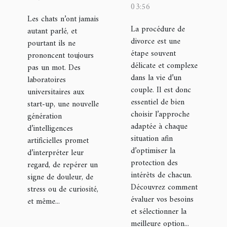
approche
intelligences
03:56
pour votre
artificielles
Les chats n’ont jamais
La procédure de
autant parlé, et
procédure
qui
divorce est une
pourtant ils ne
de divorce ?
interprètent
étape souvent
prononcent toujours
le regard
délicate et complexe
pas un mot. Des
dans la vie d’un
félin
laboratoires
couple. Il est donc
universitaires aux
essentiel de bien
start-up, une nouvelle
choisir l’approche
génération
adaptée à chaque
d’intelligences
situation afin
artificielles promet
d’optimiser la
d’interpréter leur
protection des
regard, de repérer un
intérêts de chacun.
signe de douleur, de
Découvrez comment
stress ou de curiosité,
évaluer vos besoins
et même...
et sélectionner la
meilleure option...