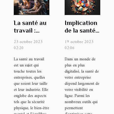
La santé au
Implication
travail :
de la santé
importance
de votre
23 octobre 2023
19 octobre 2023
et enjeux
entreprise
02:20
02:06
pour les
dans la
La santé au travail
Dans un monde de
entreprises
suspension
est un sujet qui
plus en plus
de votre
touche toutes les
digitalisé, la santé de
fiche
entreprises, quelles
votre entreprise
que soient leur taille
Google My
dépend largement de
et leur industrie. Elle
votre visibilité en
Business
englobe des aspects
ligne. Parmi les
tels que la sécurité
nombreux outils qui
physique, le bien-être
permettent