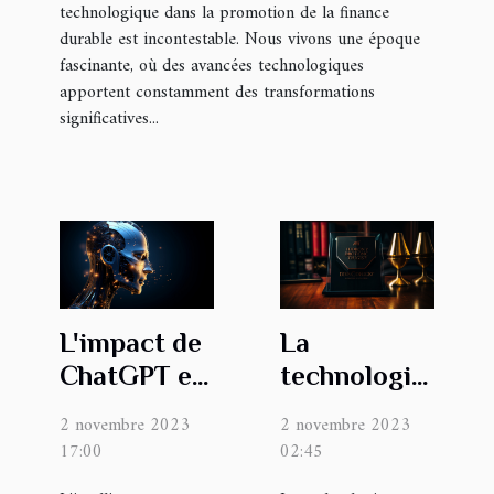
technologique dans la promotion de la finance
durable est incontestable. Nous vivons une époque
fascinante, où des avancées technologiques
apportent constamment des transformations
significatives...
L'impact de
La
ChatGPT en
technologie
français sur
change la
2 novembre 2023
2 novembre 2023
l'industrie
manière
17:00
02:45
de l'IA
dont les