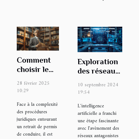
Comment
Exploration
choisir le
des réseaux
meilleur
GAN :
28 février 2025
10 septembre 2024
avocat pour
Transformer
10:29
19:54
contester
le texte en
Face à la complexité
L'intelligence
un retrait
images
des procédures
artificielle a franchi
de permis ?
réalistes
juridiques entourant
une étape fascinante
un retrait de permis
avec l'avènement des
de conduire, il est
réseaux antagonistes