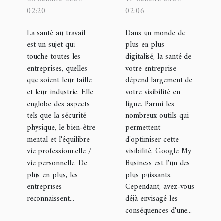
et enjeux
entreprise
02:20
02:06
pour les
dans la
La santé au travail
Dans un monde de
entreprises
suspension
est un sujet qui
plus en plus
de votre
touche toutes les
digitalisé, la santé de
fiche
entreprises, quelles
votre entreprise
que soient leur taille
Google My
dépend largement de
et leur industrie. Elle
votre visibilité en
Business
englobe des aspects
ligne. Parmi les
tels que la sécurité
nombreux outils qui
physique, le bien-être
permettent
mental et l'équilibre
d'optimiser cette
vie professionnelle /
visibilité, Google My
vie personnelle. De
Business est l'un des
plus en plus, les
plus puissants.
entreprises
Cependant, avez-vous
reconnaissent...
déjà envisagé les
conséquences d'une...