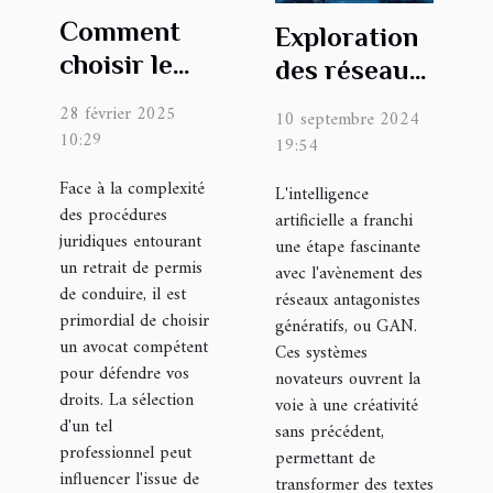
Comment
Exploration
choisir le
des réseaux
meilleur
GAN :
28 février 2025
10 septembre 2024
avocat pour
Transformer
10:29
19:54
contester
le texte en
Face à la complexité
L'intelligence
un retrait
images
des procédures
artificielle a franchi
de permis ?
réalistes
juridiques entourant
une étape fascinante
un retrait de permis
avec l'avènement des
de conduire, il est
réseaux antagonistes
primordial de choisir
génératifs, ou GAN.
un avocat compétent
Ces systèmes
pour défendre vos
novateurs ouvrent la
droits. La sélection
voie à une créativité
d'un tel
sans précédent,
professionnel peut
permettant de
influencer l'issue de
transformer des textes