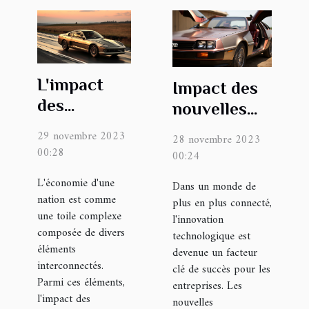
L'impact
Impact des
des
nouvelles
avantages
technologies
29 novembre 2023
28 novembre 2023
sociaux sur
sur les
00:28
00:24
l'économie
entreprises
L'économie d'une
Dans un monde de
nationale
innovantes
nation est comme
plus en plus connecté,
une toile complexe
l'innovation
composée de divers
technologique est
éléments
devenue un facteur
interconnectés.
clé de succès pour les
Parmi ces éléments,
entreprises. Les
l'impact des
nouvelles