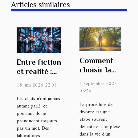
Articles similaires
Comment
Entre fiction
choisir la
et réalité :
bonne
ces
1 septembre 2025
18 juin 2026 22:08
approche
intelligences
03:56
pour votre
artificielles
Les chats n’ont jamais
La procédure de
autant parlé, et
procédure
qui
divorce est une
pourtant ils ne
de divorce ?
interprètent
étape souvent
prononcent toujours
le regard
délicate et complexe
pas un mot. Des
dans la vie d’un
félin
laboratoires