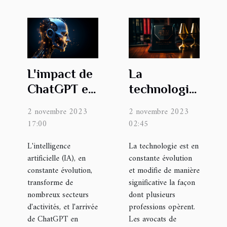
L'impact de
La
ChatGPT en
technologie
français sur
change la
2 novembre 2023
2 novembre 2023
l'industrie
manière
17:00
02:45
de l'IA
dont les
L'intelligence
La technologie est en
avocats de
artificielle (IA), en
constante évolution
divorce au
constante évolution,
et modifie de manière
New Jersey
transforme de
significative la façon
nombreux secteurs
travaillent
dont plusieurs
d'activités, et l'arrivée
professions opèrent.
de ChatGPT en
Les avocats de