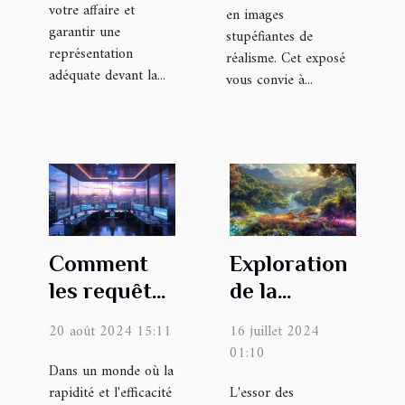
votre affaire et
en images
garantir une
stupéfiantes de
représentation
réalisme. Cet exposé
adéquate devant la...
vous convie à...
Comment
Exploration
les requêtes
de la
optimisées
génération
20 août 2024 15:11
16 juillet 2024
IA peuvent
d'images
01:10
transformer
Dans un monde où la
par IA :
rapidité et l'efficacité
L'essor des
les
potentiel et