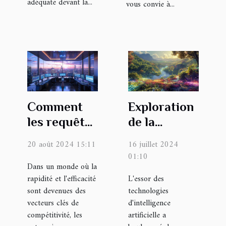
adéquate devant la...
vous convie à...
Comment
Exploration
les requêtes
de la
optimisées
génération
20 août 2024 15:11
16 juillet 2024
IA peuvent
d'images
01:10
transformer
Dans un monde où la
par IA :
rapidité et l'efficacité
L'essor des
les
potentiel et
sont devenues des
technologies
opérations
processus
vecteurs clés de
d'intelligence
d'entreprise
créatif
compétitivité, les
artificielle a