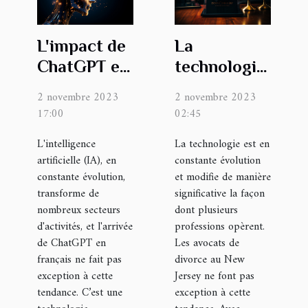
L'impact de
La
ChatGPT en
technologie
français sur
change la
2 novembre 2023
2 novembre 2023
l'industrie
manière
17:00
02:45
de l'IA
dont les
L'intelligence
La technologie est en
avocats de
artificielle (IA), en
constante évolution
divorce au
constante évolution,
et modifie de manière
New Jersey
transforme de
significative la façon
nombreux secteurs
travaillent
dont plusieurs
d'activités, et l'arrivée
professions opèrent.
de ChatGPT en
Les avocats de
français ne fait pas
divorce au New
exception à cette
Jersey ne font pas
tendance. C’est une
exception à cette