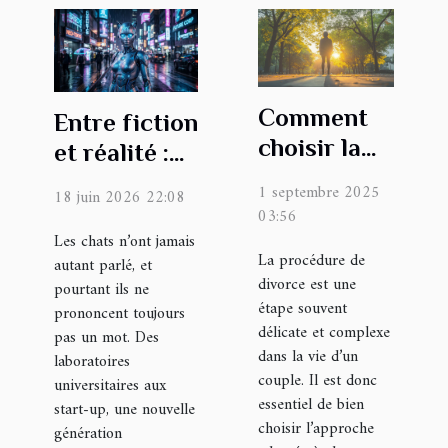
Comment
Entre fiction
choisir la
et réalité :
bonne
ces
1 septembre 2025
18 juin 2026 22:08
approche
intelligences
03:56
pour votre
artificielles
Les chats n’ont jamais
La procédure de
autant parlé, et
procédure
qui
divorce est une
pourtant ils ne
de divorce ?
interprètent
étape souvent
prononcent toujours
le regard
délicate et complexe
pas un mot. Des
dans la vie d’un
félin
laboratoires
couple. Il est donc
universitaires aux
essentiel de bien
start-up, une nouvelle
choisir l’approche
génération