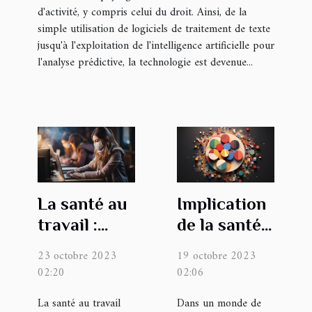
d'activité, y compris celui du droit. Ainsi, de la
simple utilisation de logiciels de traitement de texte
jusqu'à l'exploitation de l'intelligence artificielle pour
l'analyse prédictive, la technologie est devenue...
La santé au
Implication
travail :
de la santé
importance
de votre
23 octobre 2023
19 octobre 2023
et enjeux
entreprise
02:20
02:06
pour les
dans la
La santé au travail
Dans un monde de
entreprises
suspension