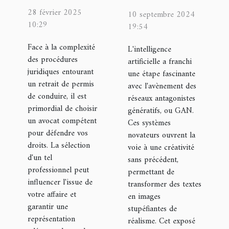
meilleur
GAN :
28 février 2025
10 septembre 2024
avocat pour
Transformer
10:29
19:54
contester
le texte en
Face à la complexité
L'intelligence
un retrait
images
des procédures
artificielle a franchi
de permis ?
réalistes
juridiques entourant
une étape fascinante
un retrait de permis
avec l'avènement des
de conduire, il est
réseaux antagonistes
primordial de choisir
génératifs, ou GAN.
un avocat compétent
Ces systèmes
pour défendre vos
novateurs ouvrent la
droits. La sélection
voie à une créativité
d'un tel
sans précédent,
professionnel peut
permettant de
influencer l'issue de
transformer des textes
votre affaire et
en images
garantir une
stupéfiantes de
représentation
réalisme. Cet exposé