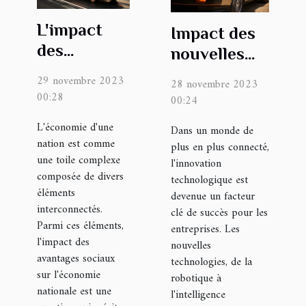
L'impact
Impact des
des
nouvelles
avantages
technologies
29 novembre 2023
28 novembre 2023
sociaux sur
sur les
00:28
00:24
l'économie
entreprises
L'économie d'une
Dans un monde de
nationale
innovantes
nation est comme
plus en plus connecté,
une toile complexe
l'innovation
composée de divers
technologique est
éléments
devenue un facteur
interconnectés.
clé de succès pour les
Parmi ces éléments,
entreprises. Les
l'impact des
nouvelles
avantages sociaux
technologies, de la
sur l'économie
robotique à
nationale est une
l'intelligence