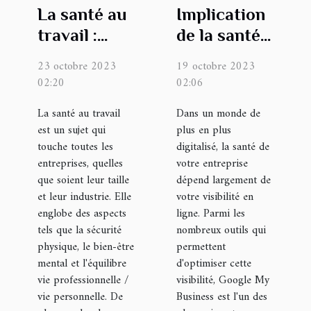
La santé au
Implication
travail :
de la santé
importance
de votre
23 octobre 2023
19 octobre 2023
et enjeux
entreprise
02:20
02:06
pour les
dans la
La santé au travail
Dans un monde de
entreprises
suspension
est un sujet qui
plus en plus
de votre
touche toutes les
digitalisé, la santé de
fiche
entreprises, quelles
votre entreprise
que soient leur taille
Google My
dépend largement de
et leur industrie. Elle
votre visibilité en
Business
englobe des aspects
ligne. Parmi les
tels que la sécurité
nombreux outils qui
physique, le bien-être
permettent
mental et l'équilibre
d'optimiser cette
vie professionnelle /
visibilité, Google My
vie personnelle. De
Business est l'un des