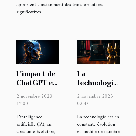
apportent constamment des transformations
significatives...
L'impact de
La
ChatGPT en
technologie
français sur
change la
2 novembre 2023
2 novembre 2023
l'industrie
manière
17:00
02:45
de l'IA
dont les
L'intelligence
La technologie est en
avocats de
artificielle (IA), en
constante évolution
divorce au
constante évolution,
et modifie de manière