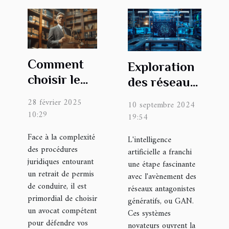
Comment
Exploration
choisir le
des réseaux
meilleur
GAN :
28 février 2025
10 septembre 2024
avocat pour
Transformer
10:29
19:54
contester
le texte en
Face à la complexité
L'intelligence
un retrait
images
des procédures
artificielle a franchi
de permis ?
réalistes
juridiques entourant
une étape fascinante
un retrait de permis
avec l'avènement des
de conduire, il est
réseaux antagonistes
primordial de choisir
génératifs, ou GAN.
un avocat compétent
Ces systèmes
pour défendre vos
novateurs ouvrent la