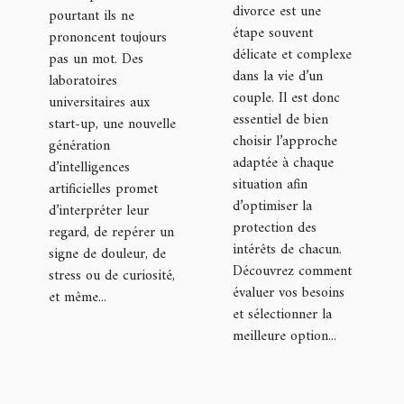
qui
divorce est une
pourtant ils ne
de divorce ?
interprètent
étape souvent
prononcent toujours
le regard
délicate et complexe
pas un mot. Des
dans la vie d’un
félin
laboratoires
couple. Il est donc
universitaires aux
essentiel de bien
start-up, une nouvelle
choisir l’approche
génération
adaptée à chaque
d’intelligences
situation afin
artificielles promet
d’optimiser la
d’interpréter leur
protection des
regard, de repérer un
intérêts de chacun.
signe de douleur, de
Découvrez comment
stress ou de curiosité,
évaluer vos besoins
et même...
et sélectionner la
meilleure option...