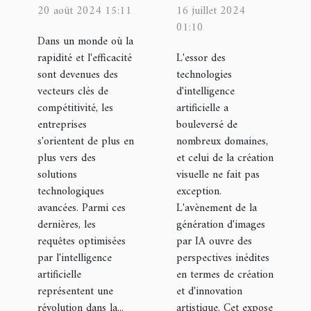
optimisées
génération
20 août 2024 15:11
16 juillet 2024
IA peuvent
d'images
01:10
transformer
Dans un monde où la
par IA :
rapidité et l'efficacité
L'essor des
les
potentiel et
sont devenues des
technologies
opérations
processus
vecteurs clés de
d'intelligence
d'entreprise
créatif
compétitivité, les
artificielle a
entreprises
bouleversé de
s'orientent de plus en
nombreux domaines,
plus vers des
et celui de la création
solutions
visuelle ne fait pas
technologiques
exception.
avancées. Parmi ces
L'avènement de la
dernières, les
génération d'images
requêtes optimisées
par IA ouvre des
par l'intelligence
perspectives inédites
artificielle
en termes de création
représentent une
et d'innovation
révolution dans la...
artistique. Cet expose