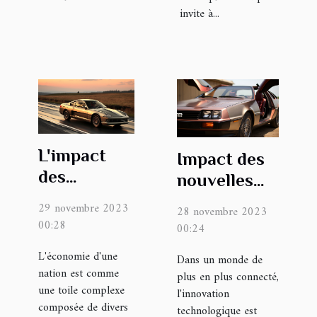
invite à...
L'impact
Impact des
des
nouvelles
avantages
technologies
29 novembre 2023
28 novembre 2023
sociaux sur
sur les
00:28
00:24
l'économie
entreprises
L'économie d'une
Dans un monde de
nationale
innovantes
nation est comme
plus en plus connecté,
une toile complexe
l'innovation
composée de divers
technologique est