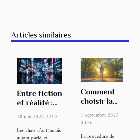
Articles similaires
Comment
Entre fiction
choisir la
et réalité :
bonne
ces
1 septembre 2025
18 juin 2026 22:08
approche
intelligences
03:56
pour votre
artificielles
Les chats n’ont jamais
La procédure de
autant parlé, et
procédure