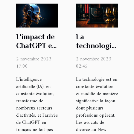
L'impact de
La
ChatGPT en
technologie
français sur
change la
2 novembre 2023
2 novembre 2023
l'industrie
manière
17:00
02:45
de l'IA
dont les
L'intelligence
La technologie est en
avocats de
artificielle (IA), en
constante évolution
divorce au
constante évolution,
et modifie de manière
New Jersey
transforme de
significative la façon
nombreux secteurs
travaillent
dont plusieurs
d'activités, et l'arrivée
professions opèrent.
de ChatGPT en
Les avocats de
français ne fait pas
divorce au New