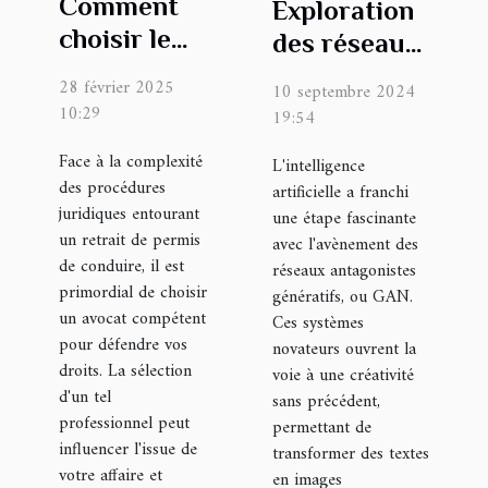
Comment
Exploration
choisir le
des réseaux
meilleur
GAN :
28 février 2025
10 septembre 2024
avocat pour
Transformer
10:29
19:54
contester
le texte en
Face à la complexité
L'intelligence
un retrait
images
des procédures
artificielle a franchi
de permis ?
réalistes
juridiques entourant
une étape fascinante
un retrait de permis
avec l'avènement des
de conduire, il est
réseaux antagonistes
primordial de choisir
génératifs, ou GAN.
un avocat compétent
Ces systèmes
pour défendre vos
novateurs ouvrent la
droits. La sélection
voie à une créativité
d'un tel
sans précédent,
professionnel peut
permettant de
influencer l'issue de
transformer des textes
votre affaire et
en images