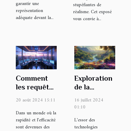
garantir une
stupéfiantes de
représentation
réalisme. Cet exposé
adéquate devant la...
vous convie à...
Comment
Exploration
les requêtes
de la
optimisées
génération
20 août 2024 15:11
16 juillet 2024
IA peuvent
d'images
01:10
transformer
Dans un monde où la
par IA :
rapidité et l'efficacité
L'essor des
les
potentiel et
sont devenues des
technologies
opérations
processus