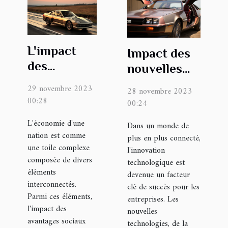
L'impact
Impact des
des
nouvelles
avantages
technologies
29 novembre 2023
28 novembre 2023
sociaux sur
sur les
00:28
00:24
l'économie
entreprises
L'économie d'une
Dans un monde de
nationale
innovantes
nation est comme
plus en plus connecté,
une toile complexe
l'innovation
composée de divers
technologique est
éléments
devenue un facteur
interconnectés.
clé de succès pour les
Parmi ces éléments,
entreprises. Les
l'impact des
nouvelles
avantages sociaux
technologies, de la