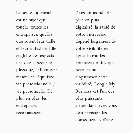
02:20
02:06
pour les
dans la
La santé au travail
Dans un monde de
entreprises
suspension
est un sujet qui
plus en plus
de votre
touche toutes les
digitalisé, la santé de
fiche
entreprises, quelles
votre entreprise
que soient leur taille
Google My
dépend largement de
et leur industrie. Elle
votre visibilité en
Business
englobe des aspects
ligne. Parmi les
tels que la sécurité
nombreux outils qui
physique, le bien-être
permettent
mental et l'équilibre
d'optimiser cette
vie professionnelle /
visibilité, Google My
vie personnelle. De
Business est l'un des
plus en plus, les
plus puissants.
entreprises
Cependant, avez-vous
reconnaissent...
déjà envisagé les
conséquences d'une...