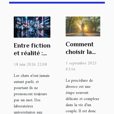
Comment
Entre fiction
choisir la
et réalité :
bonne
ces
1 septembre 2025
18 juin 2026 22:08
approche
intelligences
03:56
pour votre
artificielles
Les chats n’ont jamais
La procédure de
autant parlé, et
procédure
qui
divorce est une
pourtant ils ne
de divorce ?
interprètent
étape souvent
prononcent toujours
le regard
délicate et complexe
pas un mot. Des
dans la vie d’un
félin
laboratoires
couple. Il est donc
universitaires aux