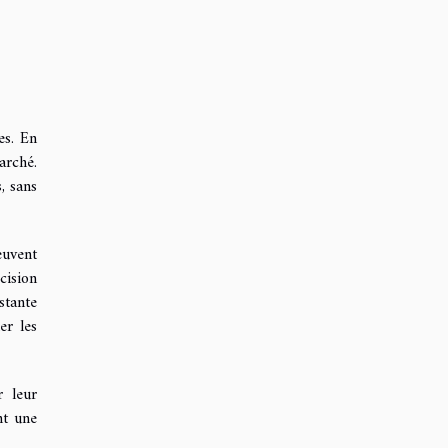
es. En
arché.
, sans
euvent
cision
stante
er les
r leur
nt une