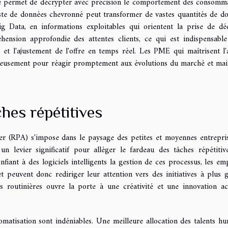
que permet de décrypter avec précision le comportement des consomm
yste de données chevronné peut transformer de vastes quantités de d
 Data, en informations exploitables qui orientent la prise de déc
ension approfondie des attentes clients, ce qui est indispensabl
s et l'ajustement de l'offre en temps réel. Les PME qui maîtrisent l'
tageusement pour réagir promptement aux évolutions du marché et mai
hes répétitives
ier (RPA) s'impose dans le paysage des petites et moyennes entrepri
 un levier significatif pour alléger le fardeau des tâches répétitiv
fiant à des logiciels intelligents la gestion de ces processus, les em
et peuvent donc rediriger leur attention vers des initiatives à plus 
és routinières ouvre la porte à une créativité et une innovation ac
tomatisation sont indéniables. Une meilleure allocation des talents hu