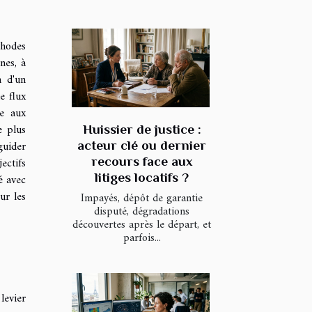
thodes
nes, à
n d'un
e flux
ce aux
e plus
Huissier de justice :
guider
acteur clé ou dernier
recours face aux
ectifs
litiges locatifs ?
é avec
ur les
Impayés, dépôt de garantie
disputé, dégradations
découvertes après le départ, et
parfois...
levier