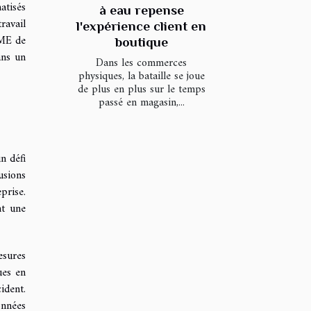
atisés
à eau repense
ravail
l'expérience client en
PME de
boutique
ans un
Dans les commerces
physiques, la bataille se joue
de plus en plus sur le temps
passé en magasin,...
n défi
usions
prise.
nt une
esures
ues en
ident.
onnées