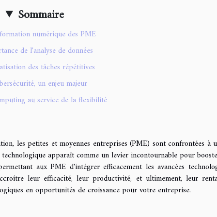
Sommaire
sformation numérique des PME
tance de l'analyse de données
tisation des tâches répétitives
bersécurité, un enjeu majeur
puting au service de la flexibilité
on, les petites et moyennes entreprises (PME) sont confrontées à u
on technologique apparaît comme un levier incontournable pour booste
 permettant aux PME d'intégrer efficacement les avancées technolo
oître leur efficacité, leur productivité, et ultimement, leur rentab
giques en opportunités de croissance pour votre entreprise.