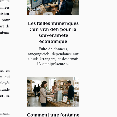
ateurs
onnées
ision.
e pour
Les failles numériques
art de
: un vrai défi pour la
ntenir
souveraineté
économique
Fuite de données,
rançongiciels, dépendance aux
clouds étrangers, et désormais
IA omniprésente :...
ses en
es qui
ployés
grande
crues,
mains,
Comment une fontaine