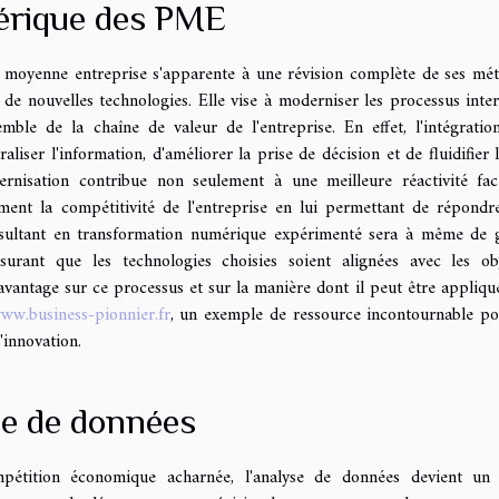
érique des PME
 moyenne entreprise s'apparente à une révision complète de ses mé
n de nouvelles technologies. Elle vise à moderniser les processus inter
emble de la chaîne de valeur de l'entreprise. En effet, l'intégratio
iser l'information, d'améliorer la prise de décision et de fluidifier l
dernisation contribue non seulement à une meilleure réactivité fa
ent la compétitivité de l'entreprise en lui permettant de répondr
onsultant en transformation numérique expérimenté sera à même de 
ant que les technologies choisies soient alignées avec les obj
avantage sur ce processus et sur la manière dont il peut être appliqu
ww.business-pionnier.fr
, un exemple de ressource incontournable po
'innovation.
se de données
étition économique acharnée, l'analyse de données devient un 